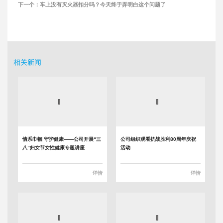
下一个：
车上没有灭火器扣分吗？今天终于弄明白这个问题了
相关新闻
情系巾帼 守护健康——公司开展“三
公司组织观看抗战胜利80周年庆祝
八”妇女节女性健康专题讲座
活动
详情
详情