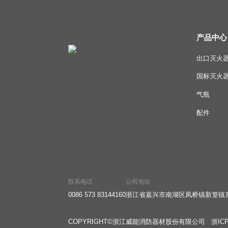
产品中心
出口灭火
国标灭火
气瓶
配件
联系电话
公司地址
0086 573 83144160
浙江省嘉兴市南湖区凤桥镇新篁镇东
COPYRIGHT©浙江威能消防器材股份有限公司
浙ICP