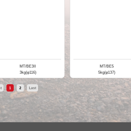
MT/BE3II
MT/BE5
3kg(φ116)
5kg(φ137)
st
1
2
Last