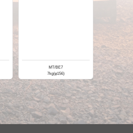
MT/BE7
7kg(φ156)