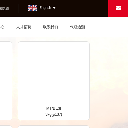

English
bus

中心
人才招聘
联系我们
气瓶追溯
MT/BE3I
3kg(φ137)