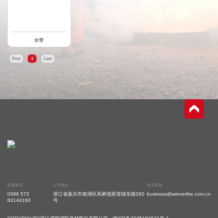
水带
First
1
Last
联系电话
公司地址
电子邮箱
0086 573
浙江省嘉兴市南湖区凤桥镇新篁镇东路260
business@winnerfire.com.cn
83144160
号