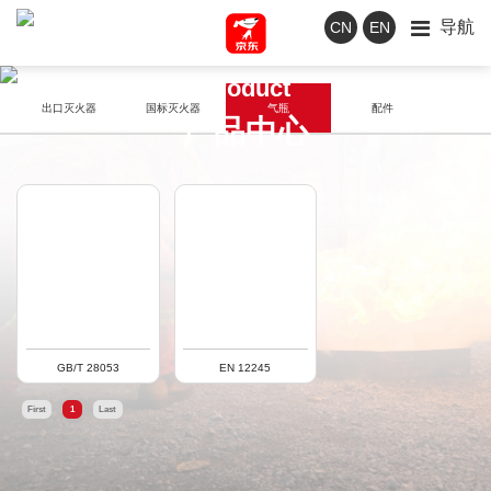
导航
CN
EN
Product
出口灭火器
国标灭火器
气瓶
配件
产品中心
GB/T 28053
EN 12245
First
1
Last