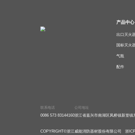
产品中心
出口灭火
国标灭火
气瓶
配件
联系电话
公司地址
0086 573 83144160
浙江省嘉兴市南湖区凤桥镇新篁镇东
COPYRIGHT©浙江威能消防器材股份有限公司
浙ICP