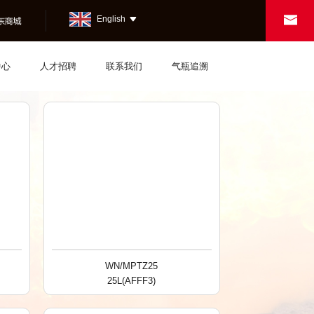

English
bus

中心
人才招聘
联系我们
气瓶追溯
WN/MPTZ25
25L(AFFF3)