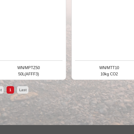
WN/MPTZ50
WN/MTT10
50L(AFFF3)
10kg CO2
st
1
Last